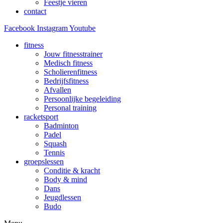
Feestje vieren
contact
Facebook
Instagram
Youtube
fitness
Jouw fitnesstrainer
Medisch fitness
Scholierenfitness
Bedrijfsfitness
Afvallen
Persoonlijke begeleiding
Personal training
racketsport
Badminton
Padel
Squash
Tennis
groepslessen
Conditie & kracht
Body & mind
Dans
Jeugdlessen
Budo