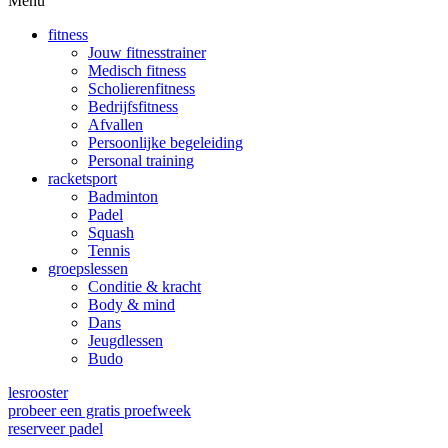
Menu
fitness
Jouw fitnesstrainer
Medisch fitness
Scholierenfitness
Bedrijfsfitness
Afvallen
Persoonlijke begeleiding
Personal training
racketsport
Badminton
Padel
Squash
Tennis
groepslessen
Conditie & kracht
Body & mind
Dans
Jeugdlessen
Budo
lesrooster
probeer een gratis proefweek
reserveer padel