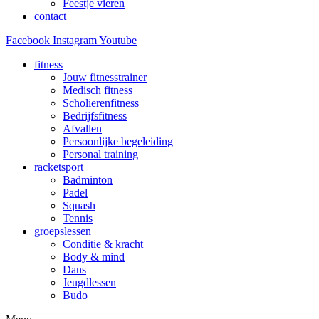
Feestje vieren
contact
Facebook
Instagram
Youtube
fitness
Jouw fitnesstrainer
Medisch fitness
Scholierenfitness
Bedrijfsfitness
Afvallen
Persoonlijke begeleiding
Personal training
racketsport
Badminton
Padel
Squash
Tennis
groepslessen
Conditie & kracht
Body & mind
Dans
Jeugdlessen
Budo