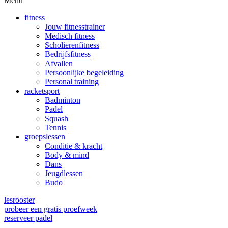
Menu
fitness
Jouw fitnesstrainer
Medisch fitness
Scholierenfitness
Bedrijfsfitness
Afvallen
Persoonlijke begeleiding
Personal training
racketsport
Badminton
Padel
Squash
Tennis
groepslessen
Conditie & kracht
Body & mind
Dans
Jeugdlessen
Budo
lesrooster
probeer een gratis proefweek
reserveer padel