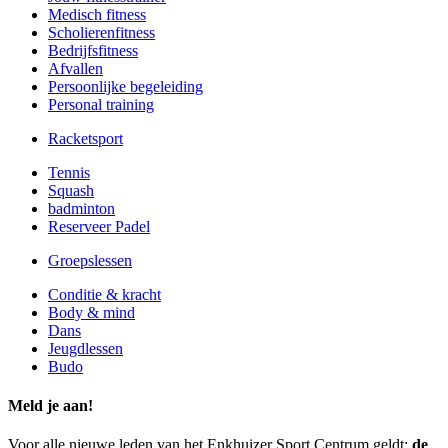
Medisch fitness
Scholierenfitness
Bedrijfsfitness
Afvallen
Persoonlijke begeleiding
Personal training
Racketsport
Tennis
Squash
badminton
Reserveer Padel
Groepslessen
Conditie & kracht
Body & mind
Dans
Jeugdlessen
Budo
Meld je aan!
Voor alle nieuwe leden van het Enkhuizer Sport Centrum geldt:
de