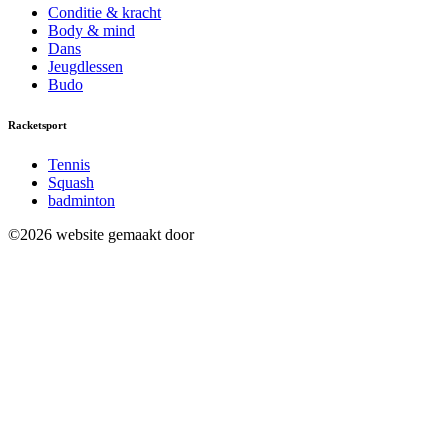
Conditie & kracht
Body & mind
Dans
Jeugdlessen
Budo
Racketsport
Tennis
Squash
badminton
©2026 website gemaakt door