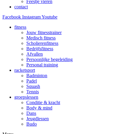
Feestje vieren
contact
Facebook
Instagram
Youtube
fitness
Jouw fitnesstrainer
Medisch fitness
Scholierenfitness
Bedrijfsfitness
Afvallen
Persoonlijke begeleiding
Personal training
racketsport
Badminton
Padel
Squash
Tennis
groepslessen
Conditie & kracht
Body & mind
Dans
Jeugdlessen
Budo