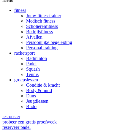
Menu
fitness
Jouw fitnesstrainer
Medisch fitness
Scholierenfitness
Bedrijfsfitness
Afvallen
Persoonlijke begeleiding
Personal training
racketsport
Badminton
Padel
Squash
Tennis
groepslessen
Conditie & kracht
Body & mind
Dans
Jeugdlessen
Budo
lesrooster
probeer een gratis proefweek
reserveer padel