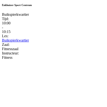
Enkhuizer Sport Centrum
Buikspierkwartier
Tijd:
10:00
-
10:15
Les:
Buikspierkwartier
Zaal:
Fitnesszaal
Instructeur:
Fitness