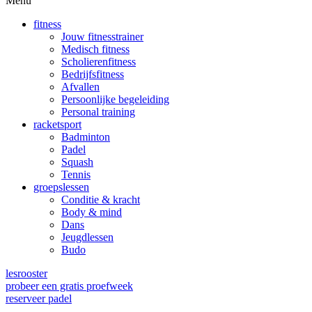
Menu
fitness
Jouw fitnesstrainer
Medisch fitness
Scholierenfitness
Bedrijfsfitness
Afvallen
Persoonlijke begeleiding
Personal training
racketsport
Badminton
Padel
Squash
Tennis
groepslessen
Conditie & kracht
Body & mind
Dans
Jeugdlessen
Budo
lesrooster
probeer een gratis proefweek
reserveer padel