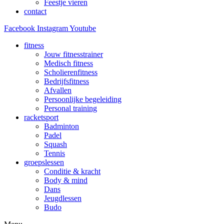
Feestje vieren
contact
Facebook
Instagram
Youtube
fitness
Jouw fitnesstrainer
Medisch fitness
Scholierenfitness
Bedrijfsfitness
Afvallen
Persoonlijke begeleiding
Personal training
racketsport
Badminton
Padel
Squash
Tennis
groepslessen
Conditie & kracht
Body & mind
Dans
Jeugdlessen
Budo