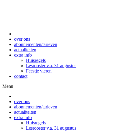
over ons
abonnementen/tarieven
actualiteiten
extra info
Huisregels
Lesrooster v.a. 31 augustus
Feestje vieren
contact
Menu
over ons
abonnementen/tarieven
actualiteiten
extra info
Huisregels
Lesrooster v.a. 31 augustus