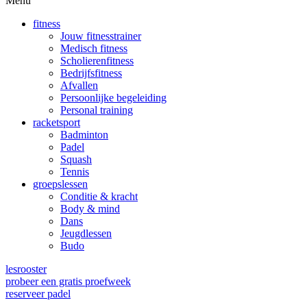
Menu
fitness
Jouw fitnesstrainer
Medisch fitness
Scholierenfitness
Bedrijfsfitness
Afvallen
Persoonlijke begeleiding
Personal training
racketsport
Badminton
Padel
Squash
Tennis
groepslessen
Conditie & kracht
Body & mind
Dans
Jeugdlessen
Budo
lesrooster
probeer een gratis proefweek
reserveer padel