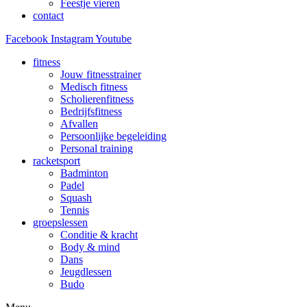
Feestje vieren
contact
Facebook
Instagram
Youtube
fitness
Jouw fitnesstrainer
Medisch fitness
Scholierenfitness
Bedrijfsfitness
Afvallen
Persoonlijke begeleiding
Personal training
racketsport
Badminton
Padel
Squash
Tennis
groepslessen
Conditie & kracht
Body & mind
Dans
Jeugdlessen
Budo