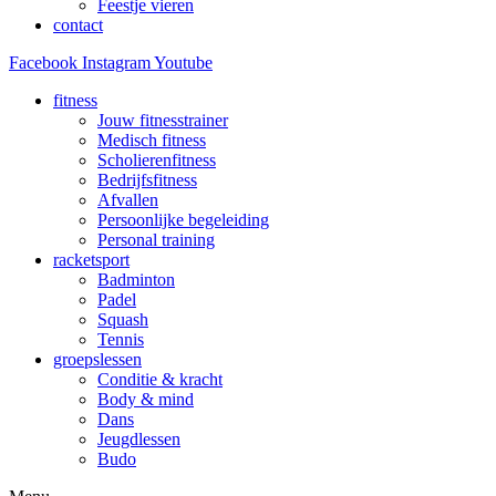
Feestje vieren
contact
Facebook
Instagram
Youtube
fitness
Jouw fitnesstrainer
Medisch fitness
Scholierenfitness
Bedrijfsfitness
Afvallen
Persoonlijke begeleiding
Personal training
racketsport
Badminton
Padel
Squash
Tennis
groepslessen
Conditie & kracht
Body & mind
Dans
Jeugdlessen
Budo