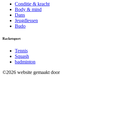
Conditie & kracht
Body & mind
Dans
Jeugdlessen
Budo
Racketsport
Tennis
Squash
badminton
©2026 website gemaakt door