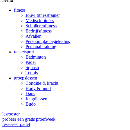
Menu
fitness
Jouw fitnesstrainer
Medisch fitness
Scholierenfitness
Bedrijfsfitness
Afvallen
Persoonlijke begeleiding
Personal training
racketsport
Badminton
Padel
Squash
Tennis
groepslessen
Conditie & kracht
Body & mind
Dans
Jeugdlessen
Budo
lesrooster
probeer een gratis proefweek
reserveer padel