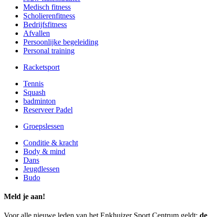
Medisch fitness
Scholierenfitness
Bedrijfsfitness
Afvallen
Persoonlijke begeleiding
Personal training
Racketsport
Tennis
Squash
badminton
Reserveer Padel
Groepslessen
Conditie & kracht
Body & mind
Dans
Jeugdlessen
Budo
Meld je aan!
Voor alle nieuwe leden van het Enkhuizer Sport Centrum geldt:
de